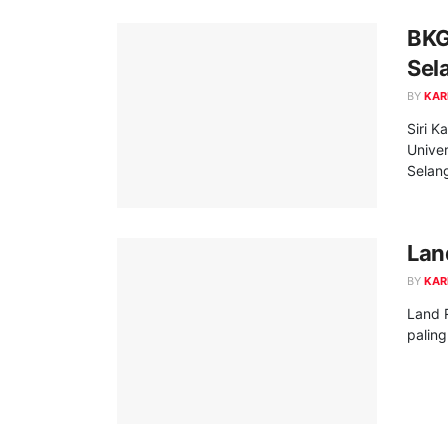
BKG
Sel
BY
KAR
Siri K
Univer
Selang
Lan
BY
KAR
Land 
paling