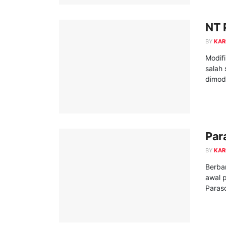
NT 
BY
KAR
Modif
salah 
dimodi
Par
BY
KAR
Berba
awal 
Paraso