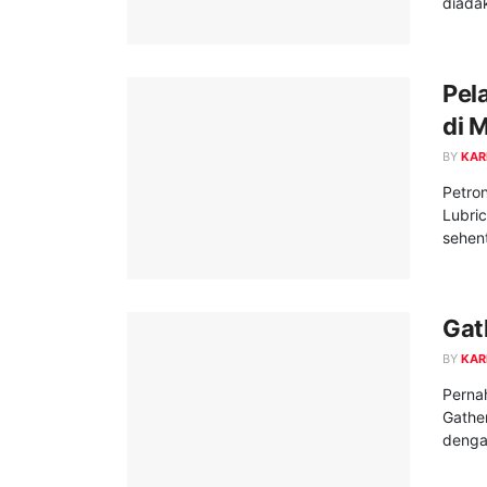
diadak
Pel
di 
BY
KAR
Petro
Lubric
sehen
Gat
BY
KAR
Perna
Gathe
dengan