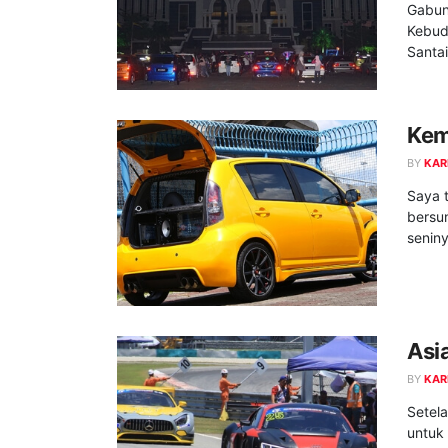
Gabun
Kebud
Santa
Kem
BY
KAR
Saya 
bersun
seniny
Asi
BY
KAR
Setela
untuk