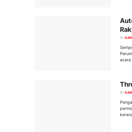
Aut
Rak
BY
KAR
Sempe
Perum
acara
Thr
BY
KAR
Pengan
permo
kerana