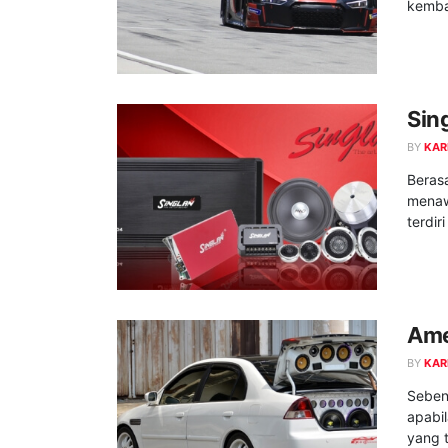
kembal
Sin
BY
KAR
Berasa
menaw
terdiri
Ame
BY
KAR
Sebena
apabil
yang t