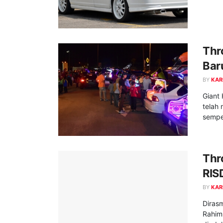
Thr
Bar
BY
KAR
Giant
telah
sempe
Thr
RIS
BY
KAR
Dirasm
Rahim 