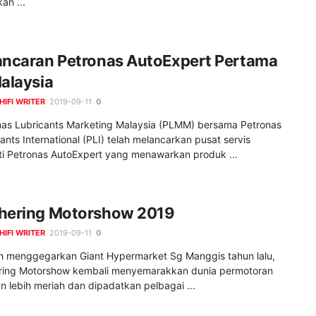
an ...
ancaran Petronas AutoExpert Pertama
Malaysia
HIFI WRITER
2019-09-11
0
nas Lubricants Marketing Malaysia (PLMM) bersama Petronas
ants International (PLI) telah melancarkan pusat servis
ti Petronas AutoExpert yang menawarkan produk ...
hering Motorshow 2019
HIFI WRITER
2019-09-11
0
h menggegarkan Giant Hypermarket Sg Manggis tahun lalu,
ring Motorshow kembali menyemarakkan dunia permotoran
 lebih meriah dan dipadatkan pelbagai ...