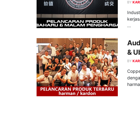
BY
KAR
Indust
kerjas
...
Aud
& U
BY
KAR
Coppe
denga
harman