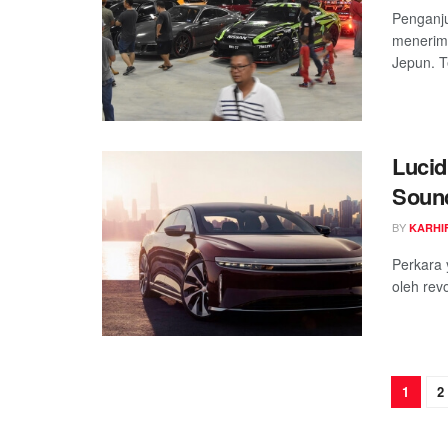
Penganju
menerima
Jepun. T
Lucid
Soun
BY
KARHIF
Perkara 
oleh rev
1
2