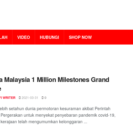
LAH
VIDEO
HUBUNGI
SHOP NOW
 Malaysia 1 Million Milestones Grand
e
2021-03-31
I WRITER
0
lebih setahun dunia permotoran kesuraman akibat Perintah
 Pergerakan untuk menyekat penyebaran pandemik covid-19,
 kerajaan telah mengumumkan kelonggaran ...