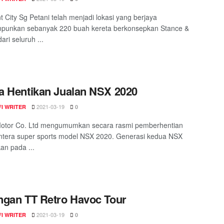
nt City Sg Petani telah menjadi lokasi yang berjaya
punkan sebanyak 220 buah kereta berkonsepkan Stance &
ari seluruh ...
 Hentikan Jualan NSX 2020
2021-03-19
I WRITER
0
otor Co. Ltd mengumumkan secara rasmi pemberhentian
entera super sports model NSX 2020. Generasi kedua NSX
kan pada ...
gan TT Retro Havoc Tour
2021-03-19
I WRITER
0