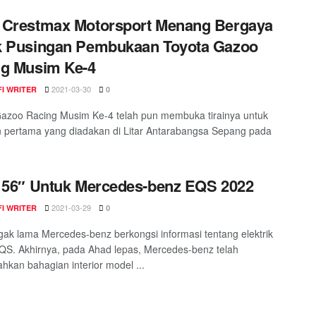
 Crestmax Motorsport Menang Bergaya
k Pusingan Pembukaan Toyota Gazoo
ng Musim Ke-4
2021-03-30
I WRITER
0
azoo Racing Musim Ke-4 telah pun membuka tirainya untuk
 pertama yang diadakan di Litar Antarabangsa Sepang pada
 56″ Untuk Mercedes-benz EQS 2022
2021-03-29
I WRITER
0
ak lama Mercedes-benz berkongsi informasi tentang elektrik
S. Akhirnya, pada Ahad lepas, Mercedes-benz telah
kan bahagian interior model ...