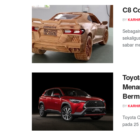
C8 Co
BY
KARHIF
Sebagaim
sekaligu
sabar me
Toyot
Menan
Berm
BY
KARHIF
Toyota C
pada 25 