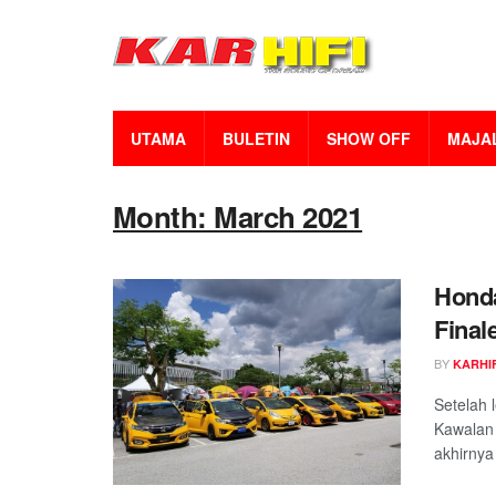
UTAMA
BULETIN
SHOW OFF
MAJA
Month: March 2021
Honda
Final
BY
KARHIF
Setelah 
Kawalan
akhirnya