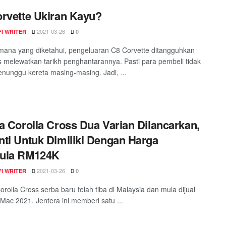
rvette Ukiran Kayu?
2021-03-26
I WRITER
0
ana yang diketahui, pengeluaran C8 Corvette ditangguhkan
s melewatkan tarikh penghantarannya. Pasti para pembeli tidak
nunggu kereta masing-masing. Jadi, ...
a Corolla Cross Dua Varian Dilancarkan,
ti Untuk Dimiliki Dengan Harga
ula RM124K
2021-03-26
I WRITER
0
orolla Cross serba baru telah tiba di Malaysia dan mula dijual
Mac 2021. Jentera ini memberi satu ...