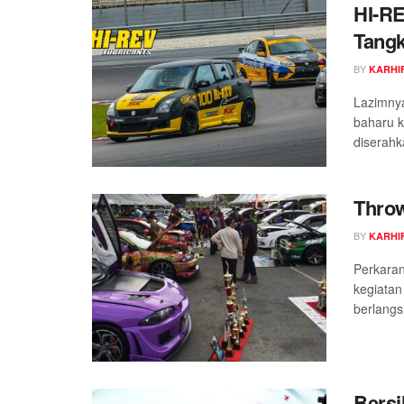
HI-R
Tangk
BY
KARHIF
Lazimnya
baharu k
diserahk
Throw
BY
KARHIF
Perkara
kegiatan
berlangs
Bersi