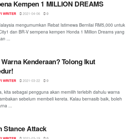
ena Kempen 1 MILLION DREAMS
2021-04-06
I WRITER
0
alaysia mengumumkan Rebat Istimewa Bernilai RM5,000 untuk
 City1 dan BR-V sempena kempen Honda 1 Million Dreams yang
an ...
 Warna Kenderaan? Tolong Ikut
dur!
2021-03-22
I WRITER
0
, kita sebagai pengguna akan memilih terlebih dahulu warna
ambakan sebelum membeli kereta. Kalau bernasib baik, boleh
rna ...
 Stance Attack
2021-03-19
I WRITER
0