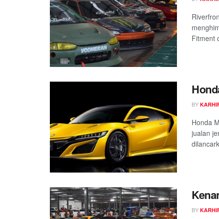
Riverfro
menghim
Fitment d
Honda
BY
KARHIF
Honda M
jualan j
dilancar
Kenan
BY
KARHIF