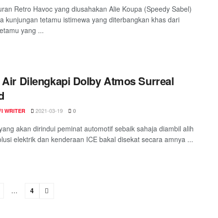
ran Retro Havoc yang diusahakan Alie Koupa (Speedy Sabel)
 kunjungan tetamu istimewa yang diterbangkan khas dari
etamu yang ...
 Air Dilengkapi Dolby Atmos Surreal
d
2021-03-19
I WRITER
0
yang akan dirindui peminat automotif sebaik sahaja diambil alih
olusi elektrik dan kenderaan ICE bakal disekat secara amnya ...
…
4