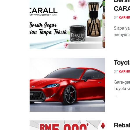
CAR
BY
KARHIF
Siapa ya
menyenan
Toyot
BY
KARHIF
Gara-gar
Toyota G
...
Rebat