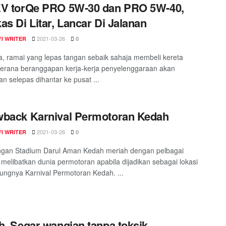
EV torQe PRO 5W-30 dan PRO 5W-40,
as Di Litar, Lancar Di Jalanan
2021-03-26
I WRITER
0
, ramai yang lepas tangan sebaik sahaja membeli kereta
erana beranggapan kerja-kerja penyelenggaraan akan
an selepas dihantar ke pusat ...
back Karnival Permotoran Kedah
2021-03-26
I WRITER
0
ngan Stadium Darul Aman Kedah meriah dengan pelbagai
 melibatkan dunia permotoran apabila dijadikan sebagai lokasi
ungnya Karnival Permotoran Kedah. ...
h, Segar wangian tanpa toksik…