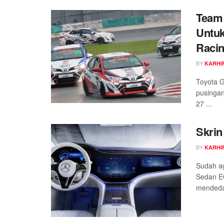
Team
Untu
Raci
BY
KARHIF
Toyota G
pusingan
27 ...
Skrin
BY
KARHIF
Sudah ag
Sedan EQ
mendedah