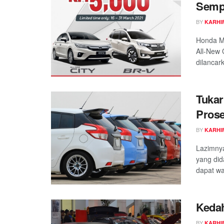
Semp
BY
KARHIF
Honda M
All-New
dilancark
Tukar
Prose
BY
KARHIF
Lazimnya
yang did
dapat wa
Kedah
BY
KARHIF