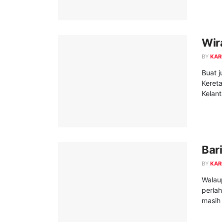
Wir
BY
KAR
Buat 
Keret
Kelant
Bar
BY
KAR
Walau
perla
masih 