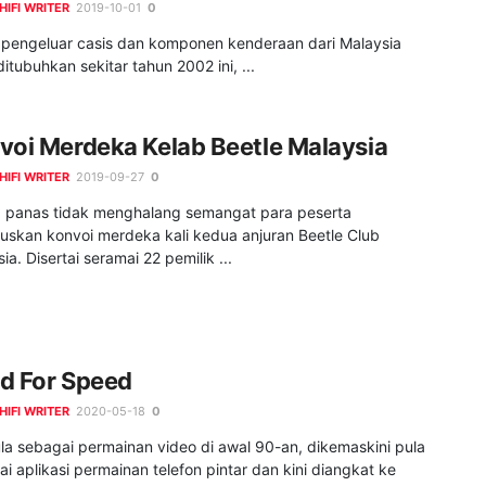
HIFI WRITER
2019-10-01
0
 pengeluar casis dan komponen kenderaan dari Malaysia
itubuhkan sekitar tahun 2002 ini, ...
voi Merdeka Kelab Beetle Malaysia
HIFI WRITER
2019-09-27
0
 panas tidak menghalang semangat para peserta
uskan konvoi merdeka kali kedua anjuran Beetle Club
ia. Disertai seramai 22 pemilik ...
d For Speed
HIFI WRITER
2020-05-18
0
la sebagai permainan video di awal 90-an, dikemaskini pula
i aplikasi permainan telefon pintar dan kini diangkat ke