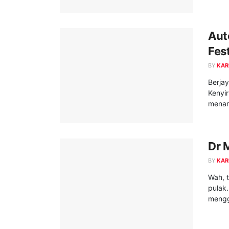
Aut
Fest
BY
KAR
Berjay
Kenyir
menari
Dr 
BY
KAR
Wah, 
pulak
mengge