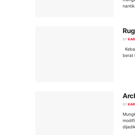
nantik
Ru
BY
KAR
Keban
berat 
Arc
BY
KAR
Mungk
modifi
dijadik