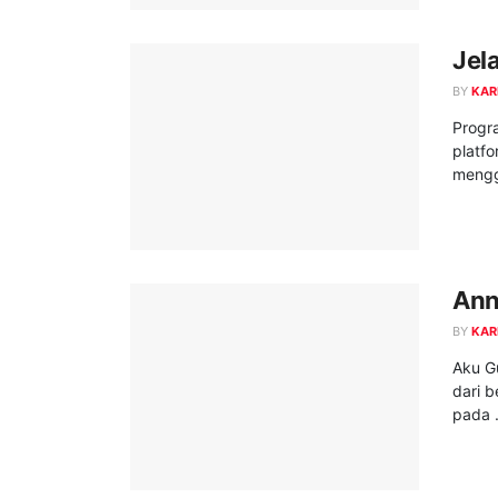
Jel
BY
KAR
Progr
platf
mengg
Ann
BY
KAR
Aku G
dari b
pada .