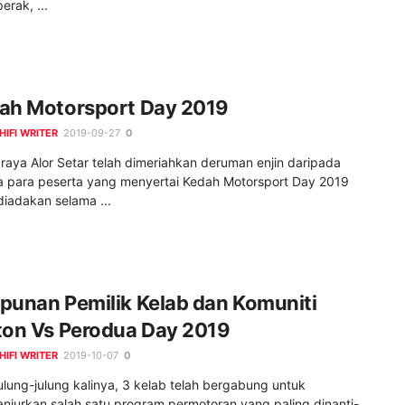
perak, ...
ah Motorsport Day 2019
HIFI WRITER
2019-09-27
0
raya Alor Setar telah dimeriahkan deruman enjin daripada
ra para peserta yang menyertai Kedah Motorsport Day 2019
iadakan selama ...
punan Pemilik Kelab dan Komuniti
ton Vs Perodua Day 2019
HIFI WRITER
2019-10-07
0
ulung-julung kalinya, 3 kelab telah bergabung untuk
njurkan salah satu program permotoran yang paling dinanti-