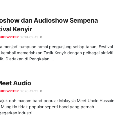
oshow dan Audioshow Sempena
ival Kenyir
HIFI WRITER
2019-09-13
0
a menjadi tumpuan ramai pengunjung setiap tahun, Festival
 kembali memeriahkan Tasik Kenyir dengan pelbagai aktiviti
k. Diadakan di Pengkalan ...
Meet Audio
HIFI WRITER
2020-11-23
0
tajuk dah macam band popular Malaysia Meet Uncle Hussain
. Mungkin tidak popular seperti band yang pernah
garkan industri ...