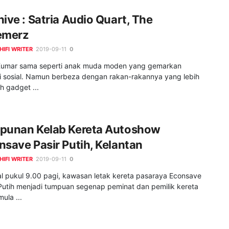
hive : Satria Audio Quart, The
emerz
HIFI WRITER
2019-09-11
0
umar sama seperti anak muda moden yang gemarkan
iti sosial. Namun berbeza dengan rakan-rakannya yang lebih
h gadget ...
punan Kelab Kereta Autoshow
nsave Pasir Putih, Kelantan
HIFI WRITER
2019-09-11
0
l pukul 9.00 pagi, kawasan letak kereta pasaraya Econsave
 Putih menjadi tumpuan segenap peminat dan pemilik kereta
ula ...