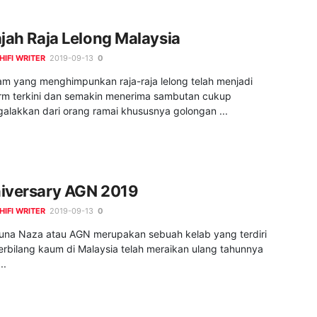
ajah Raja Lelong Malaysia
HIFI WRITER
2019-09-13
0
am yang menghimpunkan raja-raja lelong telah menjadi
orm terkini dan semakin menerima sambutan cukup
alakkan dari orang ramai khususnya golongan ...
iversary AGN 2019
HIFI WRITER
2019-09-13
0
una Naza atau AGN merupakan sebuah kelab yang terdiri
erbilang kaum di Malaysia telah meraikan ulang tahunnya
..