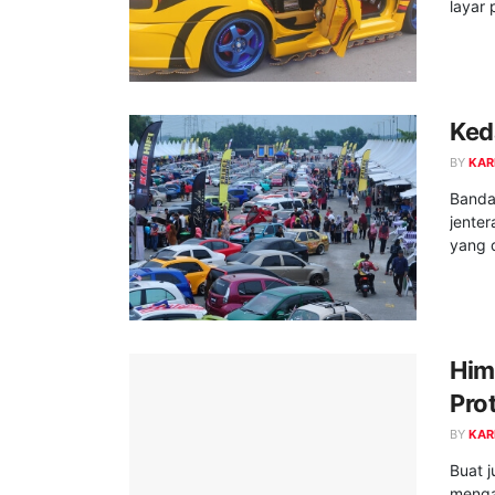
layar 
Ked
BY
KAR
Banda
jente
yang d
Him
Pro
BY
KAR
Buat j
menga