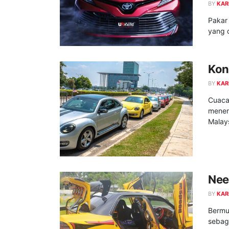
BY
KAR
Pakar
yang d
Kon
BY
KAR
Cuaca
mener
Malays
Nee
BY
KAR
Bermu
sebaga