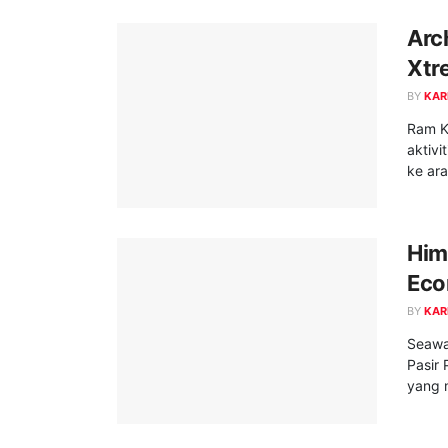
Arc
Xtr
BY
KAR
Ram K
aktiv
ke ara
Him
Eco
BY
KAR
Seawa
Pasir
yang m