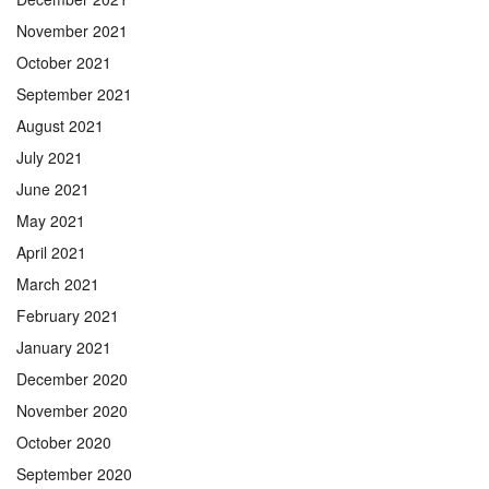
November 2021
October 2021
September 2021
August 2021
July 2021
June 2021
May 2021
April 2021
March 2021
February 2021
January 2021
December 2020
November 2020
October 2020
September 2020