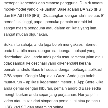
menepati kehendak dan citarasa pengguna. Dua di antara
model-model yang dikeluarkan Base adalah BA 925 (IPS)
dan BA A81169 (IPS). Didatangkan dengan skrin seluas 9”
berdefinisi tinggi, papan pemuka pemain android ini
sangat mesra pengguna atau dalam erti kata yang lain,
sangat mudah digunakan.
Bukan itu sahaja, anda juga boleh mengakses internet
pada bila-bila masa dengan sambungan hotspot yang
disediakan. Jadi, anda tidak perlu risau tersesat jalan atau
tidak sampai ke destinasi yang dikehendaki kerana
pemain android Base ini sesuai dengan pelbagai aplikasi
GPS seperti Google Map atau Waze. Anda juga boleh
muat-turun – aplikasi kegemaran menerusi App Store. Jika
anda gemar dengan hiburan, pemain android Base sedia
menghiburkan anda sepanjang perjalanan. Hanya pilih
video atau muzik dari simpanan pemain ini atau pemacu
USB, kad SD dan streaming online.