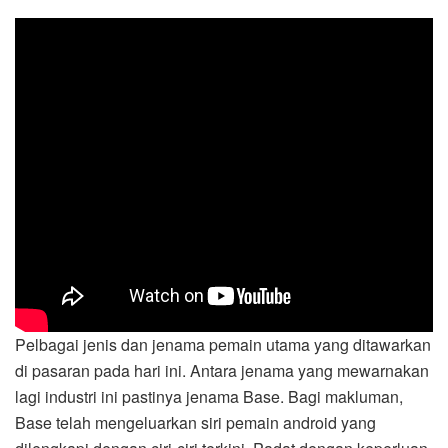
Pelbagai jenis dan jenama pemain utama yang ditawarkan
di pasaran pada hari ini. Antara jenama yang mewarnakan
lagi industri ini pastinya jenama Base. Bagi makluman,
Base telah mengeluarkan siri pemain android yang