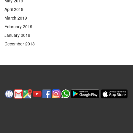
May 2019
April 2019
March 2019
February 2019
January 2019
December 2018