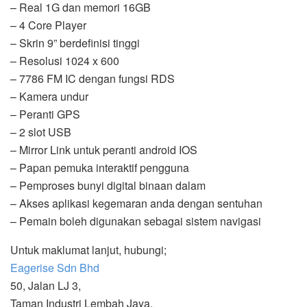
– Real 1G dan memori 16GB
– 4 Core Player
– Skrin 9” berdefinisi tinggi
– Resolusi 1024 x 600
– 7786 FM IC dengan fungsi RDS
– Kamera undur
– Peranti GPS
– 2 slot USB
– Mirror Link untuk peranti android IOS
– Papan pemuka interaktif pengguna
– Pemproses bunyi digital binaan dalam
– Akses aplikasi kegemaran anda dengan sentuhan
– Pemain boleh digunakan sebagai sistem navigasi
Untuk maklumat lanjut, hubungi;
Eagerise Sdn Bhd
50, Jalan LJ 3,
Taman Industri Lembah Jaya,