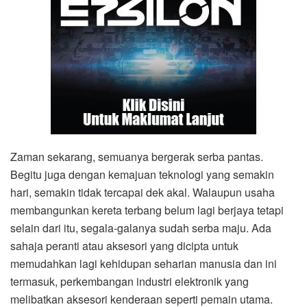
Zaman sekarang, semuanya bergerak serba pantas.
Begitu juga dengan kemajuan teknologi yang semakin
hari, semakin tidak tercapai dek akal. Walaupun usaha
membangunkan kereta terbang belum lagi berjaya tetapi
selain dari itu, segala-galanya sudah serba maju. Ada
sahaja peranti atau aksesori yang dicipta untuk
memudahkan lagi kehidupan seharian manusia dan ini
termasuk, perkembangan industri elektronik yang
melibatkan aksesori kenderaan seperti pemain utama.