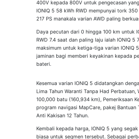
400V kepada 800V untuk pengecasan yang o
IONIQ 5 58 kWh RWD mempunyai tork 350
217 PS manakala varian AWD paling berku
Daya pecutan dari 0 hingga 100 km untuk 
RWD 7.4 saat dan paling laju ialah IONIQ 
maksimum untuk ketiga-tiga varian IONIQ 5 i
jaminan bagi memberi keyakinan kepada pe
bateri.
Kesemua varian IONIQ 5 didatangkan denga
Lima Tahun Waranti Tanpa Had Perbatuan, W
100,000 batu (160,934 km), Pemeriksaan Ke
program navigasi MapCare, pakej Bantuan T
Anti Kakisan 12 Tahun.
Kembali kepada harga, IONIQ 5 yang segak 
biasa untuk segmen tersebut. Sebagai perb