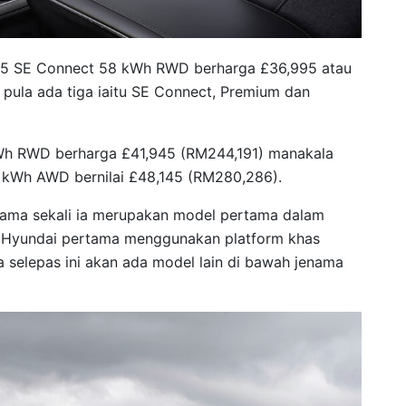
IQ 5 SE Connect 58 kWh RWD berharga £36,995 atau
 pula ada tiga iaitu SE Connect, Premium dan
Wh RWD berharga £41,945 (RM244,191) manakala
3 kWh AWD bernilai £48,145 (RM280,286).
tama sekali ia merupakan model pertama dalam
l Hyundai pertama menggunakan platform khas
a selepas ini akan ada model lain di bawah jenama