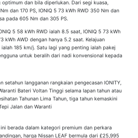
ptimum dan bila diperlukan. Dari segi kuasa,
 Nm dan 170 PS, IONIQ 5 73 kWh RWD 350 Nm dan
asa pada 605 Nm dan 305 PS.
IONIQ 5 58 kWh RWD ialah 8.5 saat, IONIQ 5 73 kWh
5 73 kWh AWD dengan hanya 5.2 saat. Kelajuan
alah 185 km/j. Satu lagi yang penting ialah pakej
ngguna untuk beralih dari nadi konvensional kepada
n setahun langganan rangkaian pengecasan IONITY,
aranti Bateri Voltan Tinggi selama lapan tahun atau
sihatan Tahunan Lima Tahun, tiga tahun kemaskini
epi Jalan dan Waranti
ini berada dalam kategori premium dan perkara
andingan, harga Nissan LEAF bermula dari £25,995