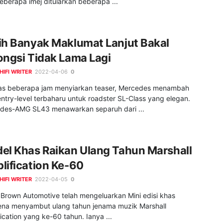
beberapa imej ditularkan beberapa ...
ih Banyak Maklumat Lanjut Bakal
ongsi Tidak Lama Lagi
HIFI WRITER
2022-04-06
0
as beberapa jam menyiarkan teaser, Mercedes menambah
entry-level terbaharu untuk roadster SL-Class yang elegan.
des-AMG SL43 menawarkan separuh dari ...
el Khas Raikan Ulang Tahun Marshall
lification Ke-60
HIFI WRITER
2022-04-05
0
 Brown Automotive telah mengeluarkan Mini edisi khas
na menyambut ulang tahun jenama muzik Marshall
ication yang ke-60 tahun. Ianya ...