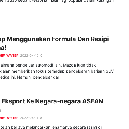
terhadap sedan, tetapi ia masih lagi popular dalam kalangan
.
ap Menggunakan Formula Dan Resipi
a!
HIFI WRITER
2022-04-12
0
aimana pengeluar automotif lain, Mazda juga tidak
ggalan memberikan fokus terhadap pengeluaran barisan SUV
etika ini. Namun, pengeluar dari ...
 Eksport Ke Negara-negara ASEAN
n
HIFI WRITER
2022-04-11
0
 telah berjaya melancarkan jenamanya secara rasmi di