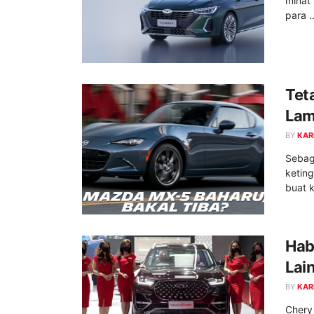
minat 
para ..
Tet
Lam
BY
KAR
Sebag
ketin
buat k
Hab
Lai
BY
KAR
Chery