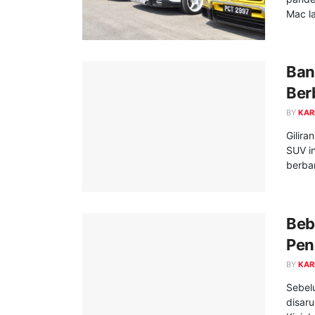
Mac la
Ban
Ber
BY
KAR
Gilira
SUV i
berban
Beb
Pen
BY
KAR
Sebelu
disaru