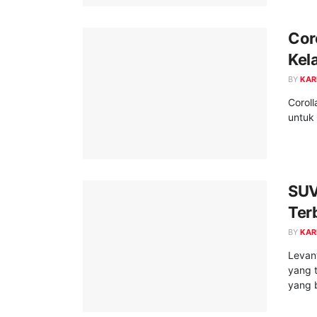
Cor
Kel
BY
KAR
Corol
untuk 
SUV
Ter
BY
KAR
Levan
yang 
yang b