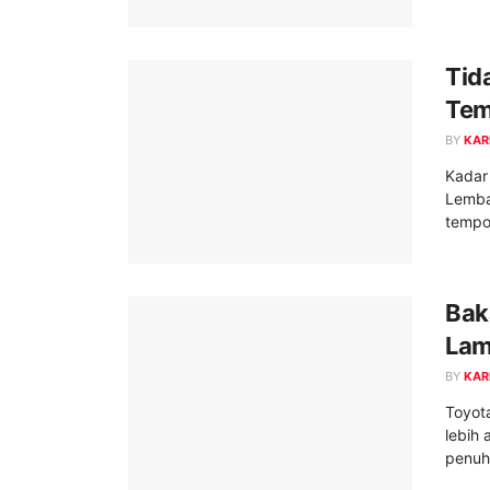
Tid
Tem
BY
KAR
Kadar 
Lemba
tempoh
Bak
Lam
BY
KAR
Toyot
lebih 
penuh