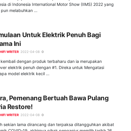
sia di Indonesia International Motor Show (IIMS) 2022 yang
 pun melabuhkan ...
mulaan Untuk Elektrik Penuh Bagi
ama Ini
HIFI WRITER
2022-04-08
0
 kembali dengan produk terbaharu dan ia merupakan
over elektrik penuh dengan #1. Direka untuk Mengatasi
pa model elektrik kecil ...
ra, Pemenang Bertuah Bawa Pulang
ia Restore!
HIFI WRITER
2022-04-08
0
ah sekian lama dirancang dan terpaksa ditangguhkan akibat
mik COVID-19, akhirnya pihak penganjur memilih tarikh 26