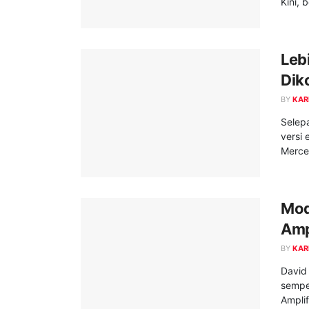
Kini, 
Leb
Dik
BY
KAR
Selep
versi 
Merce
Mod
Amp
BY
KAR
David
sempe
Amplif