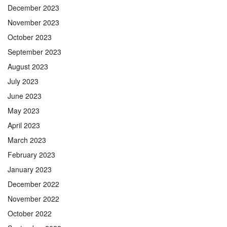
December 2023
November 2023
October 2023
September 2023
August 2023
July 2023
June 2023
May 2023
April 2023
March 2023
February 2023
January 2023
December 2022
November 2022
October 2022