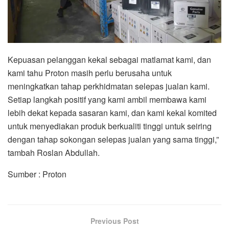
Kepuasan pelanggan kekal sebagai matlamat kami, dan
kami tahu Proton masih perlu berusaha untuk
meningkatkan tahap perkhidmatan selepas jualan kami.
Setiap langkah positif yang kami ambil membawa kami
lebih dekat kepada sasaran kami, dan kami kekal komited
untuk menyediakan produk berkualiti tinggi untuk seiring
dengan tahap sokongan selepas jualan yang sama tinggi,”
tambah Roslan Abdullah.
Sumber : Proton
Previous Post