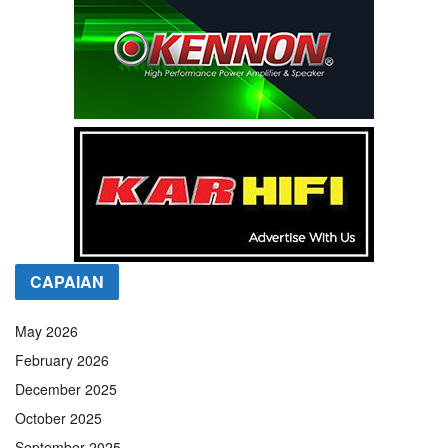
CAPAIAN
May 2026
February 2026
December 2025
October 2025
September 2025