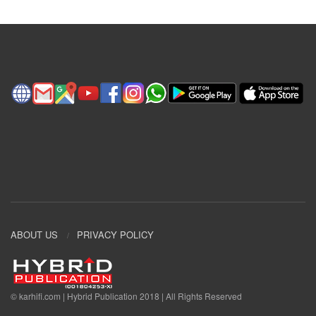
ABOUT US
PRIVACY POLICY
© karhifi.com | Hybrid Publication 2018 | All Rights Reserved