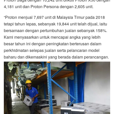
4,181 unit dan Proton Persona dengan 2,605 unit.
“Proton menjual 7,697 unit di Malaysia Timur pada 2018
tetapi tahun lepas, sebanyak 19,844 unit telah dijual, iaitu
bersamaan dengan pertumbuhan jualan sebanyak 158%.
Kami menyasarkan untuk mencapai angka yang lebih
besar tahun ini dengan peningkatan berterusan dalam
perkhidmatan selepas jualan serta pelancaran model
baharu dan dikemaskini yang berada dalam perancangan.