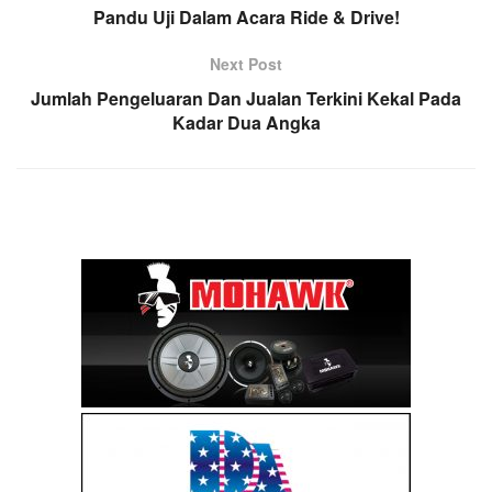
Pandu Uji Dalam Acara Ride & Drive!
Next Post
Jumlah Pengeluaran Dan Jualan Terkini Kekal Pada
Kadar Dua Angka