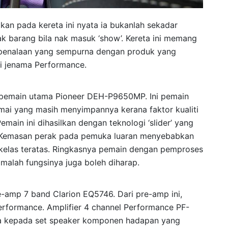
kan pada kereta ini nyata ia bukanlah sekadar
ak barang bila nak masuk ‘show’. Kereta ini memang
 penalaan yang sempurna dengan produk yang
ri jenama Performance.
 pemain utama Pioneer DEH-P9650MP. Ini pemain
amai yang masih menyimpannya kerana faktor kualiti
main ini dihasilkan dengan teknologi ‘slider’ yang
 Kemasan perak pada pemuka luaran menyebabkan
kelas teratas. Ringkasnya pemain dengan pemproses
 malah fungsinya juga boleh diharap.
-amp 7 band Clarion EQ5746. Dari pre-amp ini,
 Performance. Amplifier 4 channel Performance PF-
a kepada set speaker komponen hadapan yang