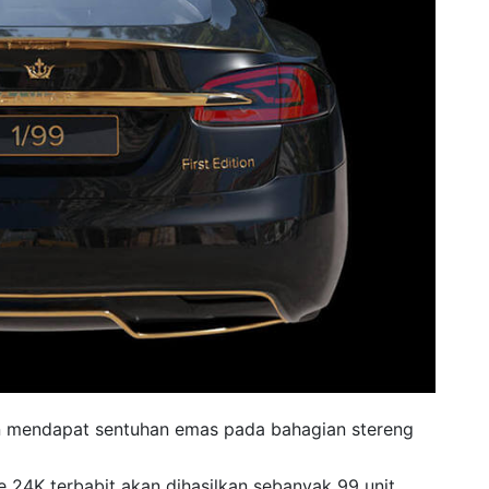
 mendapat sentuhan emas pada bahagian stereng
e 24K terbabit akan dihasilkan sebanyak 99 unit