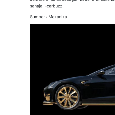
sahaja. –carbuzz.
Sumber : Mekanika