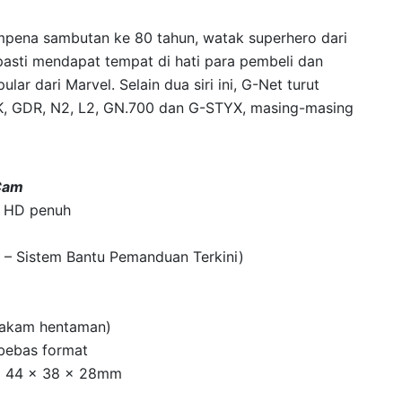
mpena sambutan ke 80 tahun, watak superhero dari
g pasti mendapat tempat di hati para pembeli dan
ar dari Marvel. Selain dua siri ini, G-Net turut
 GK, GDR, N2, L2, GN.700 dan G-STYX, masing-masing
Cam
p HD penuh
 – Sistem Bantu Pemanduan Terkini)
rakam hentaman)
bebas format
ng 44 x 38 x 28mm