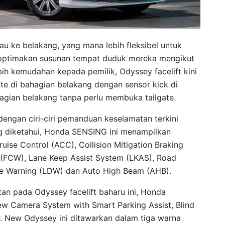
u ke belakang, yang mana lebih fleksibel untuk
optimakan susunan tempat duduk mereka mengikut
ih kemudahan kepada pemilik, Odyssey facelift kini
te di bahagian belakang dengan sensor kick di
ian belakang tanpa perlu membuka tailgate.
 dengan ciri-ciri pemanduan keselamatan terkini
 diketahui, Honda SENSING ini menampilkan
uise Control (ACC), Collision Mitigation Braking
 (FCW), Lane Keep Assist System (LKAS), Road
re Warning (LDW) dan Auto High Beam (AHB).
tan pada Odyssey facelift baharu ini, Honda
iew Camera System with Smart Parking Assist, Blind
r. New Odyssey ini ditawarkan dalam tiga warna