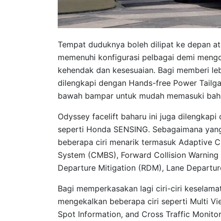
Tempat duduknya boleh dilipat ke depan ata
memenuhi konfigurasi pelbagai demi meng
kehendak dan kesesuaian. Bagi memberi leb
dilengkapi dengan Hands-free Power Tailga
bawah bampar untuk mudah memasuki bahag
Odyssey facelift baharu ini juga dilengkapi
seperti Honda SENSING. Sebagaimana yang
beberapa ciri menarik termasuk Adaptive Cr
System (CMBS), Forward Collision Warning
Departure Mitigation (RDM), Lane Departu
Bagi memperkasakan lagi ciri-ciri keselama
mengekalkan beberapa ciri seperti Multi V
Spot Information, and Cross Traffic Monito